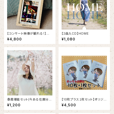
【コンサート映像が観れる！】ポ
【2曲入CD】HOME
ストカード
¥4,800
¥1,080
春霞堪能セット(今ある在庫分ま
【10枚プラス１枚セット】オリジナ
で)
ルマスクケース
¥1,200
¥4,500