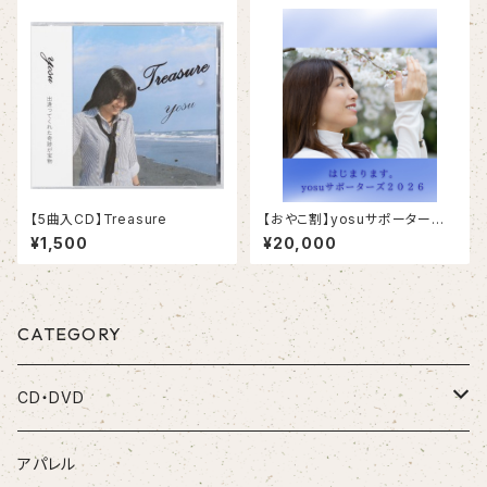
【5曲入CD】Treasure
【おやこ割】yosuサポーターズ2
026年会費(2026.4.1〜2027.
¥1,500
¥20,000
3.31)
CATEGORY
CD・DVD
CD
アパレル