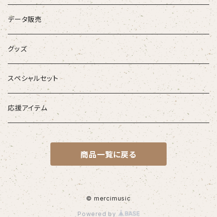
DVD
データ販売
お得なセット
グッズ
音源がダウンロードできるアイテム
スペシャルセット
応援アイテム
商品一覧に戻る
© mercimusic
Powered by