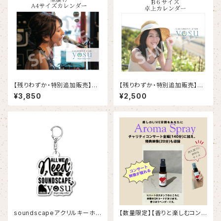
【残りわずか・特別追加販売】A４
【残りわずか・特別追加販売】B6
サイズ壁掛けカレンダー
卓上カレンダー
¥3,850
¥2,500
soundscapeアクリルキーホル
【数量限定】【香りと楽しむコンサ
ダー
ート】ラベンダーアロマスプレー