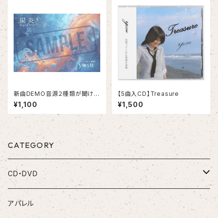
新曲DEMO音源２種類が聞ける
【5曲入CD】Treasure
ポストカード
¥1,100
¥1,500
CATEGORY
CD・DVD
CD
アパレル