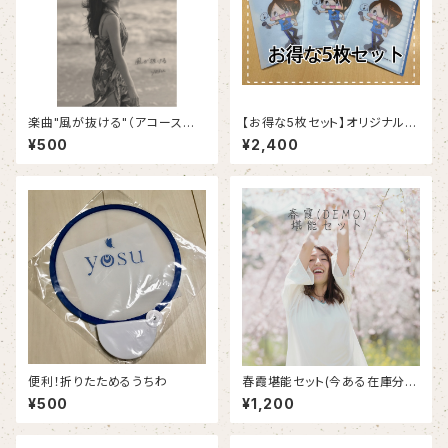
楽曲"風が抜ける"（アコースティ
【お得な5枚セット】オリジナルマ
ックバージョン)をダウンロード
ルチケース
¥500
¥2,400
できるポストカード
便利！折りたためるうちわ
春霞堪能セット(今ある在庫分ま
で)
¥500
¥1,200