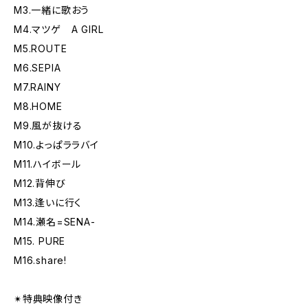
M3.一緒に歌おう
M4.マツゲ A GIRL
M5.ROUTE
M6.SEPIA
M7.RAINY
M8.HOME
M9.風が抜ける
M10.よっぱララバイ
M11.ハイボール
M12.背伸び
M13.逢いに行く
M14.瀬名=SENA-
M15. PURE
M16.share!
✴︎特典映像付き