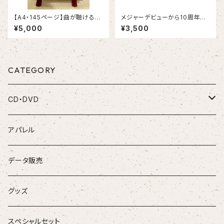
【A4・145ページ】曲が聴けるフ
メジャーデビューから10周年の
ォトブック"風が抜ける"
記念タオル
¥5,000
¥3,500
CATEGORY
CD・DVD
CD
アパレル
DVD
データ販売
お得なセット
グッズ
音源がダウンロードできるアイテム
スペシャルセット