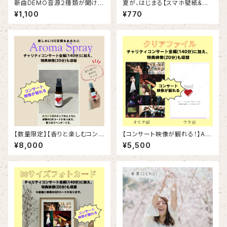
新曲DEMO音源２種類が聞ける
夏が、はじまる【スマホ壁紙&さ
ポストカード
さやきサウンドレター〜渚色〜】
¥1,100
¥770
【数量限定】【香りと楽しむコンサ
【コンサート映像が観れる！】A4
ート】ラベンダーアロマスプレー
クリアファイル
¥8,000
¥5,500