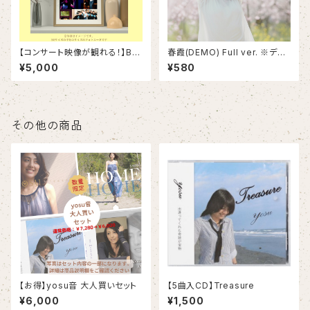
【コンサート映像が観れる！】B6
春霞(DEMO) Full ver. ※デー
サイズフォトカード
タ販売のみ
¥5,000
¥580
その他の商品
【お得】yosu音 大人買いセット
【5曲入CD】Treasure
¥6,000
¥1,500