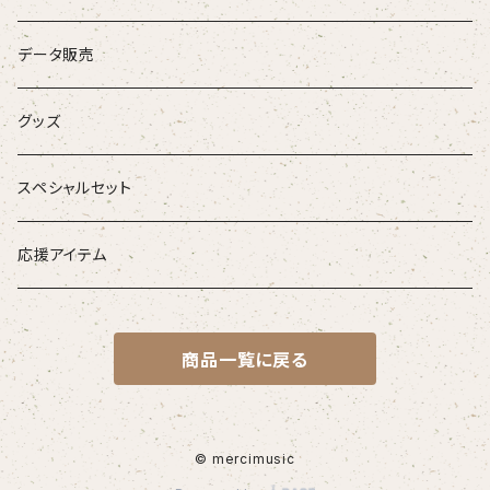
DVD
データ販売
お得なセット
グッズ
音源がダウンロードできるアイテム
スペシャルセット
応援アイテム
商品一覧に戻る
© mercimusic