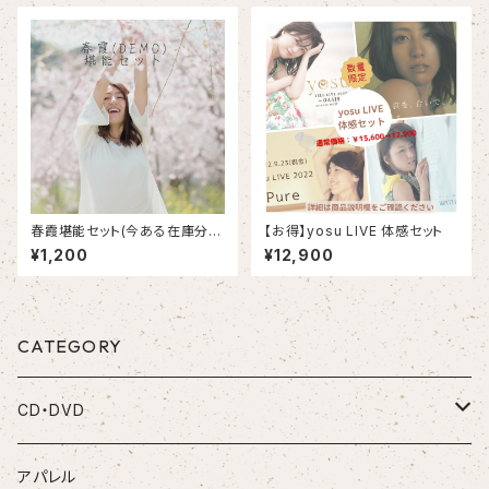
春霞堪能セット(今ある在庫分ま
【お得】yosu LIVE 体感セット
で)
¥1,200
¥12,900
CATEGORY
CD・DVD
CD
アパレル