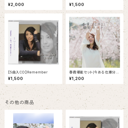
¥2,000
¥1,500
【5曲入CD】Remember
春霞堪能セット(今ある在庫分ま
で)
¥1,500
¥1,200
その他の商品