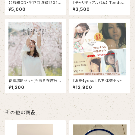
【2枚組CD・全17曲収録】2023.
【チャリティアルバム】 Tender
8.5 yosu LIVEREC
Song〜 優しい歌の、贈りもの
¥5,000
¥3,500
〜
春霞堪能セット(今ある在庫分ま
【お得】yosu LIVE 体感セット
で)
¥1,200
¥12,900
その他の商品