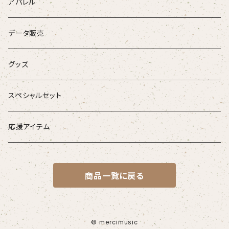
CD
アパレル
DVD
データ販売
お得なセット
グッズ
音源がダウンロードできるアイテム
スペシャルセット
応援アイテム
商品一覧に戻る
© mercimusic