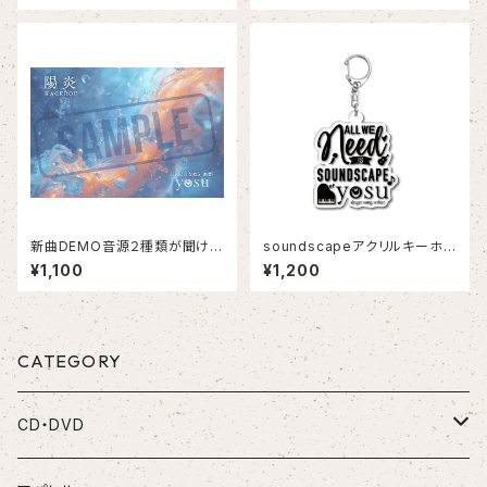
新曲DEMO音源２種類が聞ける
soundscapeアクリルキーホル
ポストカード
ダー
¥1,100
¥1,200
CATEGORY
CD・DVD