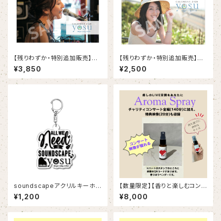
【残りわずか・特別追加販売】A４
【残りわずか・特別追加販売】B6
サイズ壁掛けカレンダー
卓上カレンダー
¥3,850
¥2,500
soundscapeアクリルキーホル
【数量限定】【香りと楽しむコンサ
ダー
ート】ラベンダーアロマスプレー
¥1,200
¥8,000