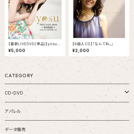
【最新LIVEDVD(単品)】yosu Y
【6曲入CD】「なんてね。」
ELL LIVE 2020〜 OASIS〜
¥5,000
¥2,000
CATEGORY
CD・DVD
CD
アパレル
DVD
データ販売