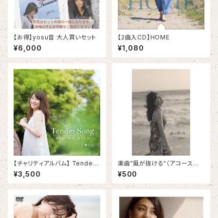
【お得】yosu音 大人買いセット
【2曲入CD】HOME
¥6,000
¥1,080
【チャリティアルバム】 Tender
楽曲"風が抜ける"（アコースティ
Song〜 優しい歌の、贈りもの
ックバージョン)をダウンロード
¥3,500
¥500
〜
できるポストカード