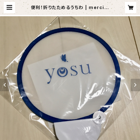
便利！折りたためるうちわ | mercim
usic