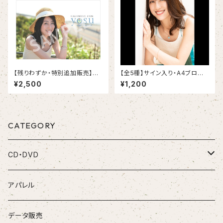
【残りわずか・特別追加販売】B6
【全5種】サイン入り・A4ブロマ
卓上カレンダー
イド
¥2,500
¥1,200
CATEGORY
CD・DVD
CD
アパレル
DVD
データ販売