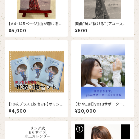
【A4・145ページ】曲が聴けるフ
楽曲"風が抜ける"（アコースティ
ォトブック"風が抜ける"
ックバージョン)をダウンロード
¥5,000
¥500
できるポストカード
【10枚プラス１枚セット】オリジナ
【おやこ割】yosuサポーターズ2
ルマスクケース
026年会費(2026.4.1〜2027.
¥4,500
¥20,000
3.31)