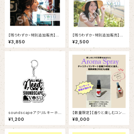
【残りわずか・特別追加販売】A４
【残りわずか・特別追加販売】B6
サイズ壁掛けカレンダー
卓上カレンダー
¥3,850
¥2,500
soundscapeアクリルキーホル
【数量限定】【香りと楽しむコンサ
ダー
ート】ラベンダーアロマスプレー
¥1,200
¥8,000