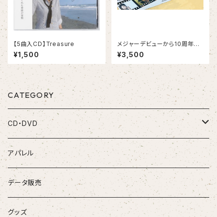
【5曲入CD】Treasure
メジャーデビューから10周年の
記念タオル
¥1,500
¥3,500
CATEGORY
CD・DVD
CD
アパレル
DVD
データ販売
お得なセット
グッズ