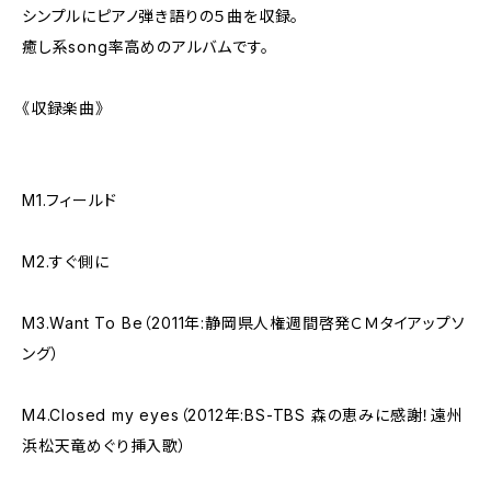
シンプルにピアノ弾き語りの５曲を収録。
癒し系song率高めのアルバムです。
《収録楽曲》
M1.フィールド
M2.すぐ側に
M3.Want To Be（2011年:静岡県人権週間啓発ＣＭタイアップソ
ング）
M4.Closed my eyes（2012年:BS-TBS 森の恵みに感謝！遠州
浜松天竜めぐり挿入歌）