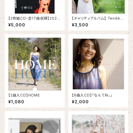
【2枚組CD・全17曲収録】2023.
【チャリティアルバム】 Tender
8.5 yosu LIVEREC
Song〜 優しい歌の、贈りもの
¥5,000
¥3,500
〜
【2曲入CD】HOME
【6曲入CD】「なんてね。」
¥1,080
¥2,000