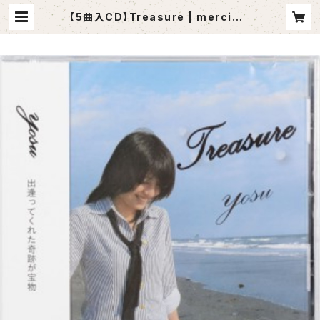
【5曲入CD】Treasure | mercimu
sic