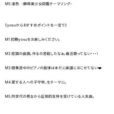
M5.渚色 -静岡美少女図鑑テーマソング-
《yosuからおすすめポイントを一言で》
M1.初期yosuをお楽しみください。
M2.短調の曲調。作るの苦戦したなぁ。最近歌ってない・・・！
M3.間奏途中のピアノの旋律は未だに楽譜におこせてない❤️
M4.愛する人への子守唄、をテーマに。
M5.同世代の男女から圧倒的支持を受けている人気曲。