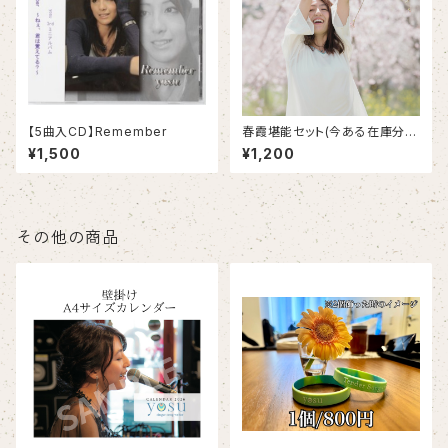
【5曲入CD】Remember
春霞堪能セット(今ある在庫分ま
で)
¥1,500
¥1,200
その他の商品