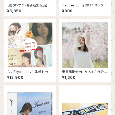
【残りわずか・特別追加販売】A４
Tender Song 2024 オリジナ
サイズ壁掛けカレンダー
ルラバーバンド（サインも入れら
¥3,850
¥800
れます）
【お得】yosu LIVE 体感セット
春霞堪能セット(今ある在庫分ま
で)
¥12,900
¥1,200