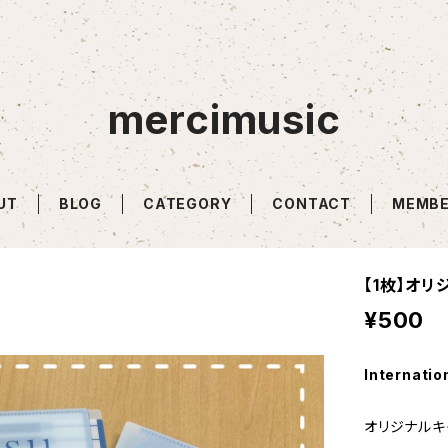
mercimusic
UT
BLOG
CATEGORY
CONTACT
MEMBE
【1枚】オ
¥500
Internatio
オリジナルキ