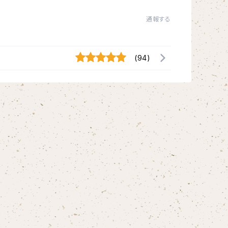
通報する
(94)