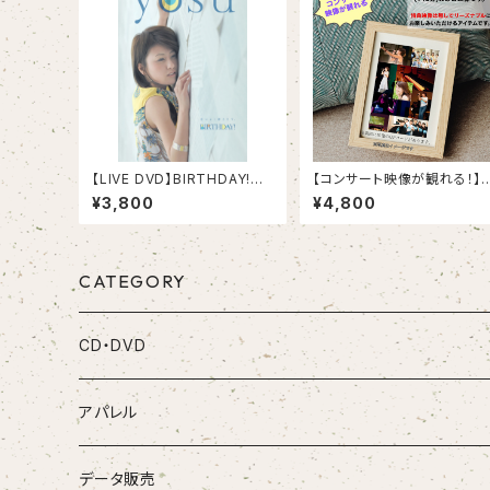
【LIVE DVD】BIRTHDAY!〜
【コンサート映像が観れる！】
出逢ってくれて、ありがとう〜
ポストカード
¥3,800
¥4,800
CATEGORY
CD・DVD
CD
アパレル
DVD
データ販売