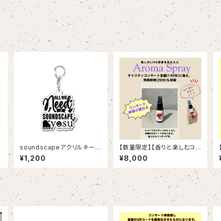
soundscapeアクリルキーホ
【数量限定】【香りと楽しむコン
ルダー
サート】ラベンダーアロマスプ
¥1,200
¥8,000
レー