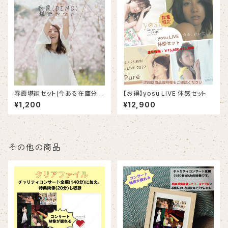
春霞堪能セット(今ある在庫分ま
【お得】yosu LIVE 体感セット
で)
¥1,200
¥12,900
その他の商品