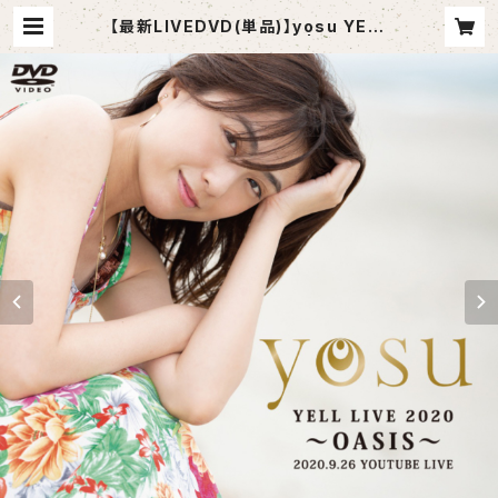
【最新LIVEDVD(単品)】yosu YELL
LIVE 2020〜 OASIS〜 | mercim
usic