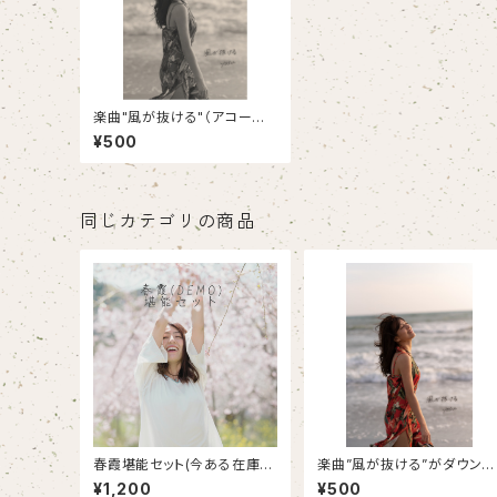
楽曲"風が抜ける"（アコース
ティックバージョン)をダウン
¥500
ロードできるポストカード
同じカテゴリの商品
春霞堪能セット(今ある在庫分
楽曲”風が抜ける”がダウンロ
まで)
ードできるポストカード(歌詞
¥1,200
¥500