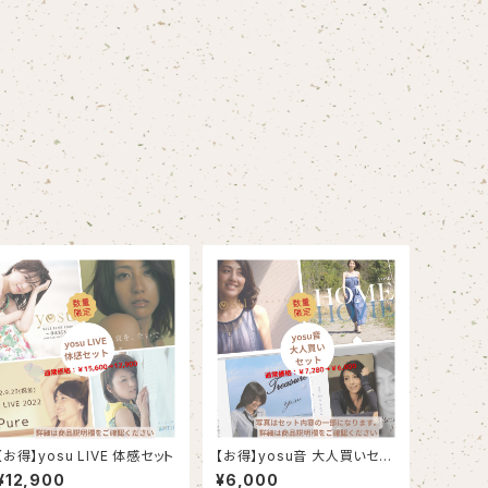
【お得】yosu LIVE 体感セット
【お得】yosu音 大人買いセッ
ト
¥12,900
¥6,000