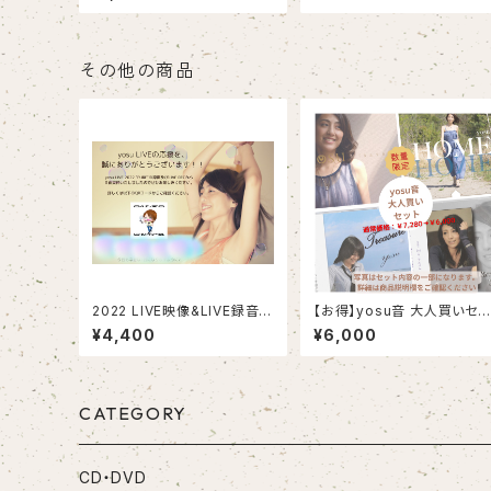
付)
その他の商品
2022 LIVE映像&LIVE録音３
【お得】yosu音 大人買いセッ
曲を楽しめるポストカード
ト
¥4,400
¥6,000
CATEGORY
CD・DVD