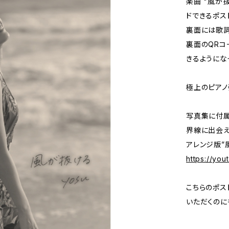
楽曲 "風が
ドできるポス
裏面には歌詞
裏面のQRコ
きるようにな
極上のピアノ
写真集に付属
界線に出会え
アレンジ版”
https://yo
こちらのポス
いただくのに