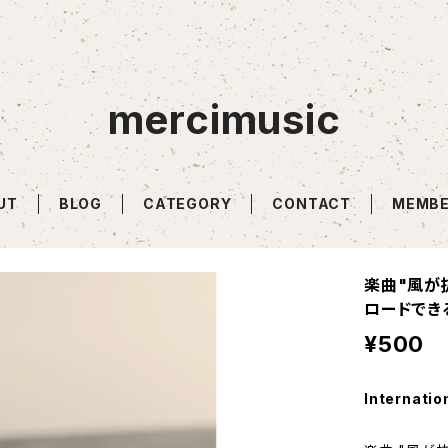
mercimusic
UT
BLOG
CATEGORY
CONTACT
MEMBE
楽曲"風が
ロードでき
¥500
Internatio