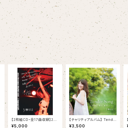
【2枚組CD・全17曲収録】202
【チャリティアルバム】 Tende
3.8.5 yosu LIVEREC
r Song〜 優しい歌の、贈りも
¥5,000
¥3,500